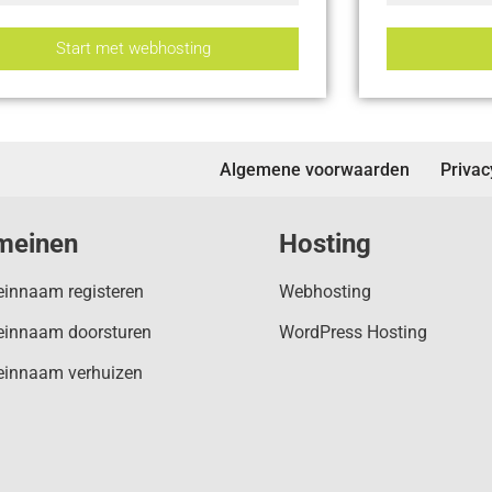
Start met webhosting
Algemene voorwaarden
Privac
meinen
Hosting
innaam registeren
Webhosting
innaam doorsturen
WordPress Hosting
innaam verhuizen