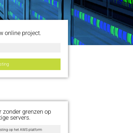
 online project.
sting
r zonder grenzen op
ige servers.
sting op het AWS platform