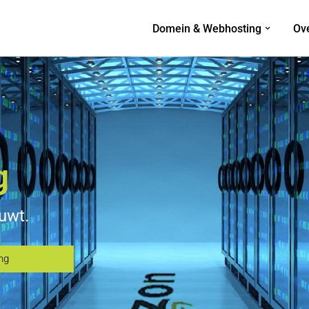
Domein & Webhosting
Ov
g
ouwt.
ng