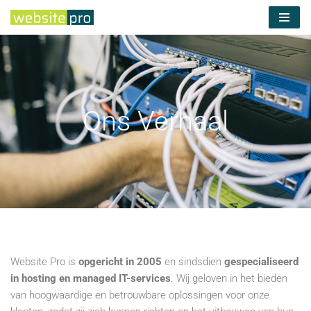
Ga
naar
de
inhoud
Ons Verhaal
Website Pro is
opgericht in 2005
en sindsdien
gespecialiseerd
in hosting en managed IT-services
. Wij geloven in het bieden
van hoogwaardige en betrouwbare oplossingen voor onze