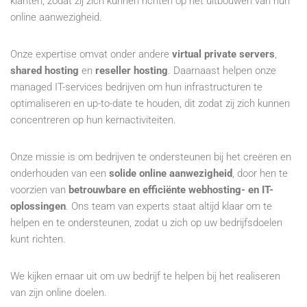
klanten, zodat zij zich kunnen richten op het uitbouwen van hun
online aanwezigheid.
Onze expertise omvat onder andere
virtual private servers
,
shared hosting
en
reseller hosting
. Daarnaast helpen onze
managed IT-services bedrijven om hun infrastructuren te
optimaliseren en up-to-date te houden, dit zodat zij zich kunnen
concentreren op hun kernactiviteiten.
Onze missie is om bedrijven te ondersteunen bij het creëren en
onderhouden van een
solide online aanwezigheid
, door hen te
voorzien van
betrouwbare en efficiënte webhosting- en IT-
oplossingen
. Ons team van experts staat altijd klaar om te
helpen en te ondersteunen, zodat u zich op uw bedrijfsdoelen
kunt richten.
We kijken ernaar uit om uw bedrijf te helpen bij het realiseren
van zijn online doelen.