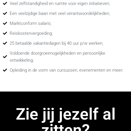
Veel zelfstandigheid en ruimte voor eigen initiatieven;
Een veelzijdige baan met veel verantwoordelijkheden;
Marktconform salaris;
Reiskostenvergoeding;
25 betaalde vakantiedagen bij 40 uur p/w werken;
Voldoende doorgroeimogelijkheden en persoonlijke
ontwikkeling;
Opleiding in de vorm van cursussen, evenementen en meer;
Zie jij jezelf al
zitten?